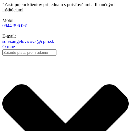
"Zastupujem klientov pri jednaní s poisťovňami a finančnými
inštitúciami."
Mobil:
0944 396 061
E-mail:
sona.angelovicova@cpm.sk
O mne