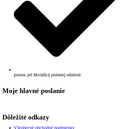
pomoc pri likvidácii poistnej udalosti
Moje hlavné poslanie
Vytvoriť pre vás
pozitívne finančné prostredie
v ktorom budete
mať istotu.
Dôležité odkazy
Všeobecné obchodné podmienky