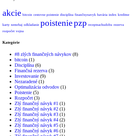
akcie
bitcoin
cestovne poistenie
disciplína
finančnynavyk
havária
index
kreditne
poistenie
pzp
karty
nemrhaj
odkladanie
receptnachudobu
rezerva
rozpočet
vojna
Kategórie
#8 zlých finančných návykov
(8)
bitcoin
(1)
Disciplína
(6)
Finančná rezerva
(3)
Investovanie
(9)
Nezaradené
(1)
Optimalizácia odvodov
(1)
Poistenie
(5)
Rozpočet
(3)
Zlý finančný návyk #1
(1)
Zlý finančný návyk #2
(1)
Zlý finančný návyk #3
(1)
Zlý finančný návyk #4
(2)
Zlý finančný návyk #5
(1)
Zlý finančný návyk #6
(1)